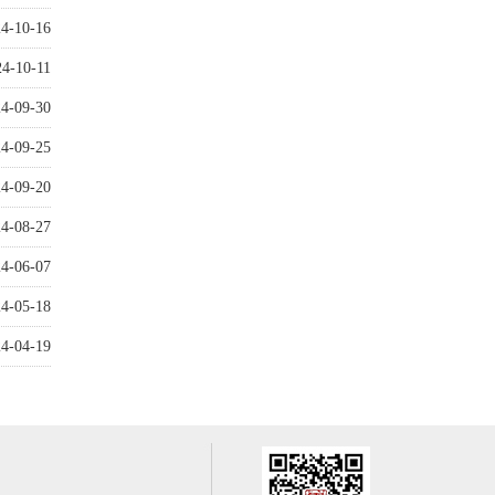
4-10-16
24-10-11
4-09-30
4-09-25
4-09-20
4-08-27
4-06-07
4-05-18
4-04-19