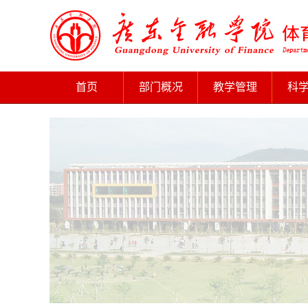
首页
部门概况
教学管理
科