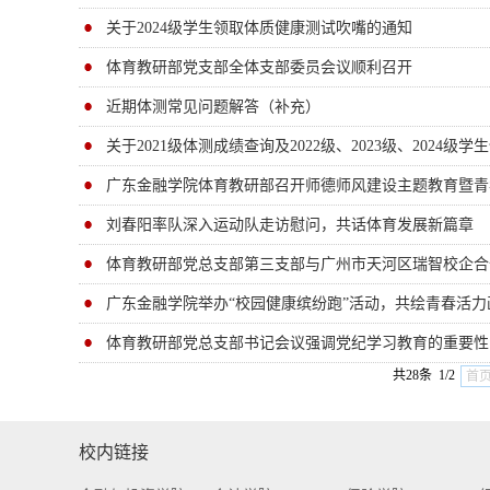
关于2024级学生领取体质健康测试吹嘴的通知
体育教研部党支部全体支部委员会议顺利召开
近期体测常见问题解答（补充）
关于2021级体测成绩查询及2022级、2023级、2024
广东金融学院体育教研部召开师德师风建设主题教育暨青
刘春阳率队深入运动队走访慰问，共话体育发展新篇章
体育教研部党总支部第三支部与广州市天河区瑞智校企合
广东金融学院举办“校园健康缤纷跑”活动，共绘青春活力
体育教研部党总支部书记会议强调党纪学习教育的重要性
共28条 1/2
首
校内链接